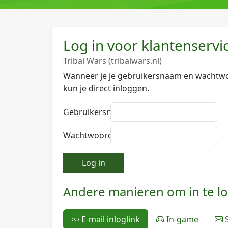
Log in voor klantenservi
Tribal Wars (tribalwars.nl)
Wanneer je je gebruikersnaam en wachtwo
kun je direct inloggen.
Gebruikersnaam:
Wachtwoord:
Log in
Andere manieren om in te l
E-mail inloglink
In-game
S