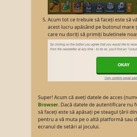
Acum tot ce trebuie să faceți este să v
acest lucru apăsând pe butonul mare și
care nu doriți să primiți buletinele noa
Super! Acum că aveți datele de acces (nume d
Browser
. Dacă datele de autentificare nu 
să faceți este să apăsați pe steagul țării d
pentru a vă muta pe o altă platformă sau da
ecranul de setări al jocului.