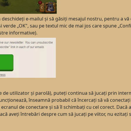
ă deschideți e-mailul și să găsiți mesajul nostru, pentru a vă
 verde „OK", sau pe textul mic de mai jos care spune „Confi
stre informative).
e utilizator și parolă), puteți continua să jucați prin inte
funcționează, înseamnă probabil că încercați să vă conectați 
in ecranul de conectare și să îl schimbați cu cel corect. Dacă
că aveți întrebări despre cum să jucați pe viitor, nu ezitați