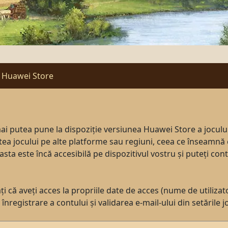
 Huawei Store
ai putea pune la dispoziție versiunea Huawei Store a jocului
atea jocului pe alte platforme sau regiuni, ceea ce înseamnă 
sta este încă accesibilă pe dispozitivul vostru și puteți cont
i că aveți acces la propriile date de acces (nume de utilizato
 înregistrare a contului și validarea e-mail-ului din setările j