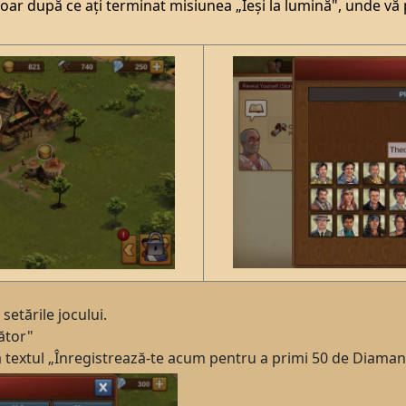
 doar după ce ați terminat misiunea „Ieși la lumină", unde vă 
setările jocului.
ător"
ă textul „Înregistrează-te acum pentru a primi 50 de Diaman