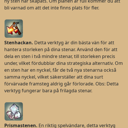
ny sten har skapats. Om planen är full kommer du att
bli varnad om att det inte finns plats för fler.
Stenhackan.
Detta verktyg är din bästa vän för att
hantera storleken på dina stenar. Använd den för att
dela en sten i två mindre stenar, till storleken precis
under, vilket fördubblar dina strategiska alternativ. Om
en sten har en nyckel, får de två nya stenarna också
samma nyckel, vilket säkerställer att dina surt
förvärvade framsteg aldrig går förlorade. Obs: Detta
verktyg fungerar bara på frilagda stenar.
Prismastenen.
En riktig spelvändare, detta verktyg