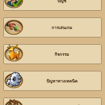
บัญชี
การเล่นเกม
กิจกรรม
ปัญหาทางเทคนิค