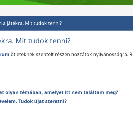
 a játékra. Mit tudok tenni?
kra. Mit tudok tenni?
órum
ötleteknek szentelt részén hozzátok nyilvánosságra. R
kat olyan témában, amelyet itt nem találtam meg?
evelem. Tudok újat szerezni?