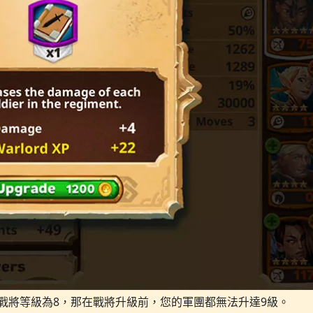
戰將等級為8，那在戰將升級前，您的軍團都無法升達9級。