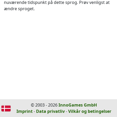
nuværende tidspunkt på dette sprog. Prøv venligst at
ændre sproget.
© 2003 - 2026
InnoGames GmbH
Imprint
-
Data privatliv
-
Vilkår og betingelser