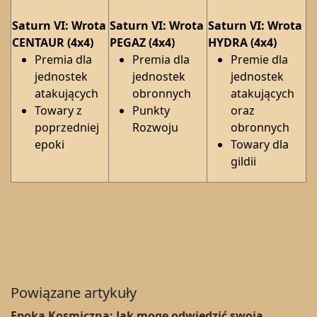
Saturn VI: Wrota
Saturn VI: Wrota
Saturn VI: Wrota
CENTAUR (4x4)
PEGAZ (4x4)
HYDRA (4x4)
Premia dla
Premia dla
Premie dla
jednostek
jednostek
jednostek
atakujących
obronnych
atakujących
Towary z
Punkty
oraz
poprzedniej
Rozwoju
obronnych
epoki
Towary dla
gildii
Powiązane artykuły
Epoka Kosmiczna: Jak mogę odwiedzić swoją