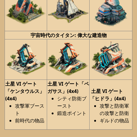
宇宙時代のタイタン: 偉大な建造物
土星 VI ゲート
土星 VI ゲート「ペ
「ケンタウルス」
ガサス」
(4x4)
土星 VI ゲート
(4x4)
シティ防衛ブ
「ヒドラ」(4x4)
攻撃軍ブース
ースト
攻撃と防衛軍
ト
鍛造ポイント
の攻撃と防衛
前時代の物品
ギルドの物品