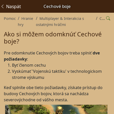
Naspäť
Cechové boje
Pomoc
Hranie
Multiplayer & Interakcia s
Cechy
hry
ostatnými hráčmi
Ako si môžem odomknúť Cechové
boje?
Pre odomknutie Cechových bojov treba splniť
dve
požiadavky
:
Byť členom cechu
Vyskúmať 'Vojenskú taktiku' v technologickom
strome výskumu
Keď splníte obe tieto požiadavky, získate prístup do
budovy Cechových bojov, ktorá sa nachádza
severovýchodne od vášho mesta.