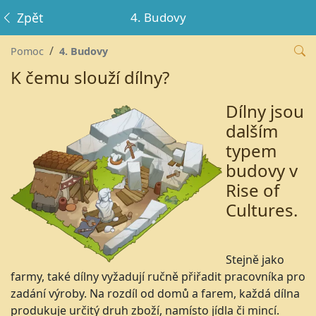
Zpět
4. Budovy
Pomoc
4. Budovy
K čemu slouží dílny?
Dílny jsou
dalším
typem
budovy v
Rise of
Cultures.
Stejně jako
farmy, také dílny vyžadují ručně přiřadit pracovníka pro
zadání výroby. Na rozdíl od domů a farem, každá dílna
produkuje určitý druh zboží, namísto jídla či mincí.