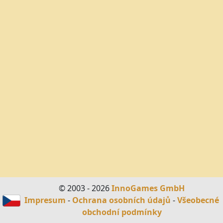
© 2003 - 2026
InnoGames GmbH
Impresum
-
Ochrana osobních údajů
-
Všeobecné
obchodní podmínky