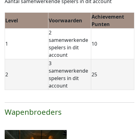
Aantal samenwerkende spelers in dit account
Achievement
Level
Voorwaarden
Punten
2
samenwerkende
1
10
spelers in dit
account
3
samenwerkende
2
25
spelers in dit
account
Wapenbroeders