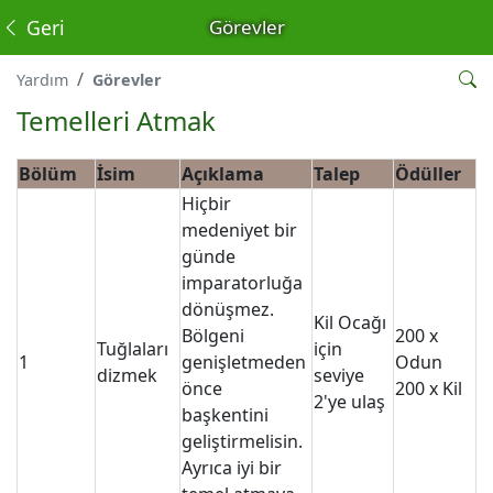
Geri
Görevler
Yardım
Görevler
Temelleri Atmak
Bölüm
İsim
Açıklama
Talep
Ödüller
Hiçbir
medeniyet bir
günde
imparatorluğa
dönüşmez.
Kil Ocağı
Bölgeni
200 x
Tuğlaları
için
1
genişletmeden
Odun
dizmek
seviye
önce
200 x Kil
2'ye ulaş
başkentini
geliştirmelisin.
Ayrıca iyi bir