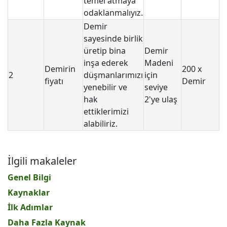
temel atmaya
odaklanmalıyız.
Demir
sayesinde birlik
üretip bina
Demir
inşa ederek
Madeni
Demirin
200 x
2
düşmanlarımızı
için
fiyatı
Demir
yenebilir ve
seviye
hak
2'ye ulaş
ettiklerimizi
alabiliriz.
İlgili makaleler
Genel Bilgi
Kaynaklar
İlk Adımlar
Daha Fazla Kaynak