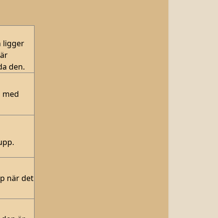
 ligger
När
da den.
n med
upp.
pp när det