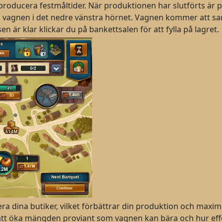
a producera festmåltider. När produktionen har slutförts är 
 vagnen i det nedre vänstra hörnet. Vagnen kommer att sam
n är klar klickar du på bankettsalen för att fylla på lagret.
era dina butiker, vilket förbättrar din produktion och max
tt öka mängden proviant som vagnen kan bära och hur eff