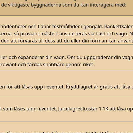
på de viktigaste byggnaderna som du kan interagera med:
örnödenheter och tjänar festmåltider i gengäld. Bankettsalen
kerna, så proviant måste transporteras via häst och vagn. 
en att förvaras till dess att du eller din förman kan använ
ller och expanderar din vagn. Om du uppgraderar din vag
proviant och färdas snabbare genom riket.
n för att låsas upp i eventet. Kryddlagret är gratis att låsa 
 som låses upp i eventet. Juicelagret kostar 1.1K att låsa u