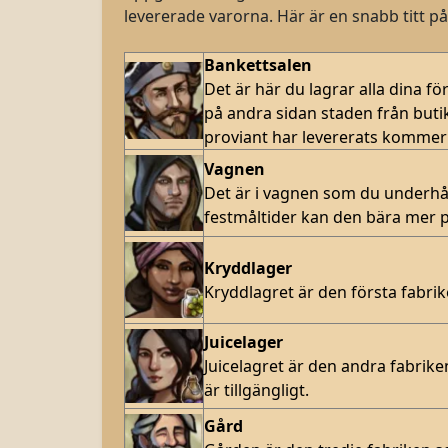
levererade varorna. Här är en snabb titt 
Bankettsalen
Det är här du lagrar alla dina f
på andra sidan staden från buti
proviant har levererats kommer d
Vagnen
Det är i vagnen som du underhå
festmåltider kan den bära mer 
Kryddlager
Kryddlagret är den första fabrike
Juicelager
Juicelagret
är den andra fabriken
är tillgängligt.
Gård