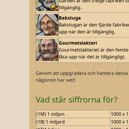
Gården är den tredje fabriken s
tillgänglig.
Bakstuga
Bakstugan är den fjärde fabriken
upp när den är tillgänglig.
Gourmetslakteri
Gourmetslakteriet är den femte 
låsa upp när det är tillgängligt.
Genom att uppgradera och hantera dessa b
någonsin har sett!
Vad står siffrorna för?
(1M) 1 miljon
1000 x 1
(1B) 1 miljard
1000 x 1