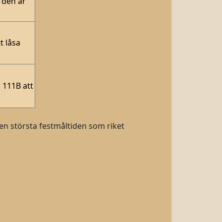
 den är
t låsa
 111B att
n största festmåltiden som riket