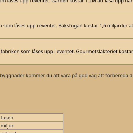
om låses upp i eventet. Gården kostar 1.2M att låsa upp när
 som låses upp i eventet. Bakstugan kostar 1,6 miljarder at
fabriken som låses upp i eventet. Gourmetslakteriet kostar
yggnader kommer du att vara på god väg att förbereda de
 tusen
 miljon