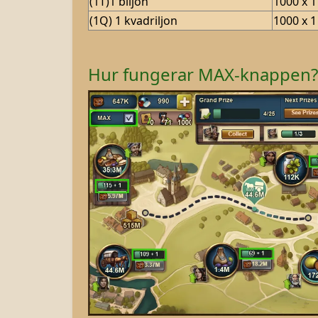
(1T)1 biljon
1000 x 1
(1Q) 1 kvadriljon
1000 x 1
Hur fungerar MAX-knappen?