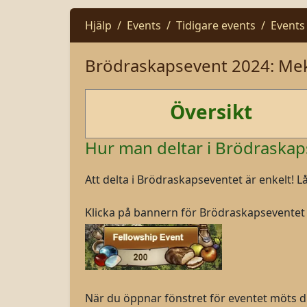
Hjälp
Events
Tidigare events
Events
Brödraskapsevent 2024: Me
Översikt
Hur man deltar i Brödrask
Att delta i Brödraskapseventet är enkelt! L
Klicka på bannern för Brödraskapseventet
När du öppnar fönstret för eventet möts du