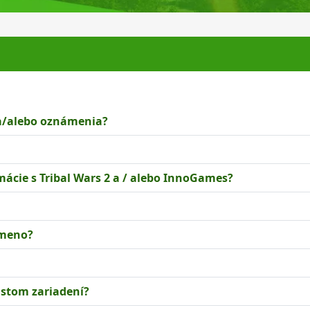
a/alebo oznámenia?
ácie s Tribal Wars 2 a / alebo InnoGames?
 meno?
istom zariadení?