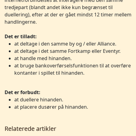
internetforbindelses at interagere med den samme
tredjepart (blandt andet ikke kun begrænset til
duellering), efter at der er gået mindst 12 timer mellem
handlingerne.
Det er tilladt:
at deltage i den samme by og / eller Alliance.
at deltage i det samme Fortkamp eller Eventyr.
at handle med hinanden.
at bruge bankoverførselsfunktionen til at overføre
kontanter i spillet til hinanden.
Det er forbudt:
at duellere hinanden.
at placere dusører på hinanden.
Relaterede artikler