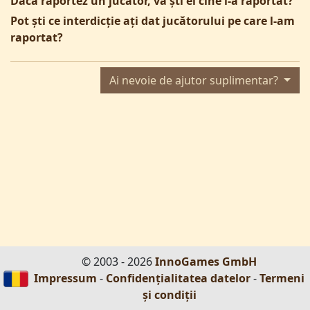
Dacă raportez un jucător, va ști el cine l-a raportat?
Pot ști ce interdicție ați dat jucătorului pe care l-am
raportat?
Ai nevoie de ajutor suplimentar?
© 2003 - 2026
InnoGames GmbH
Impressum
-
Confidențialitatea datelor
-
Termeni
și condiții