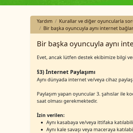
Yardım
Kurallar ve diğer oyuncularla so
Bir başka oyuncuyla aynı internet bağla
Bir başka oyuncuyla aynı int
Evet, ancak lütfen destek ekibimize bilgi ver
§3) İnternet Paylaşımı
Aynı dünyada internet ve/veya cihaz paylaşı
Paylaşım yapan oyuncular 3. şahıslar ile koo
saat olması gerekmektedir.
İzin verilen:
Aynı kasabaya ve/veya ittifaka katılabili
Aynı kale savaşı veya maceraya katılabil