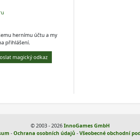
ru
ašemu hernímu účtu a my
 přihlášení.
oslat magický odkaz
© 2003 - 2026
InnoGames GmbH
sum
-
Ochrana osobních údajů
-
Všeobecné obchodní po