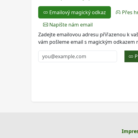
Emailový magický odkaz
Přes h
Napište nám email
Zadejte emailovou adresu přiřazenou k v
vám pošleme email s magickým odkazem na
P
Impre