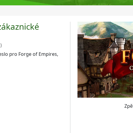
zákaznické
)
slo pro Forge of Empires,
Zpě